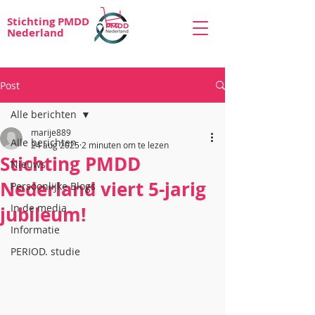
Stichting PMDD
Nederland
Post
Alle berichten
marije889
Alle berichten
24 aug 2025
2 minuten om te lezen
Stichting PMDD
Nieuws
Nederland viert 5-jarig
Persoonlijke Blogs
In de media
jubileum!
Informatie
PERIOD. studie