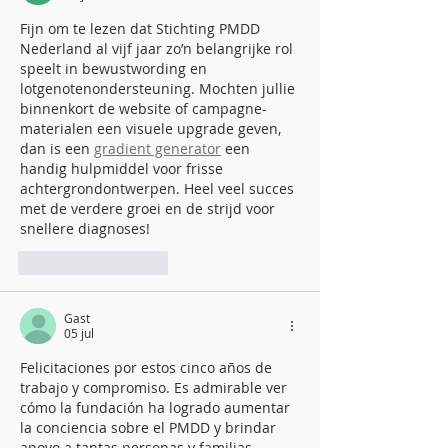
Fijn om te lezen dat Stichting PMDD 
Nederland al vijf jaar zo’n belangrijke rol 
speelt in bewustwording en 
lotgenotenondersteuning. Mochten jullie 
binnenkort de website of campagne-
materialen een visuele upgrade geven, 
dan is een 
gradient generator
 een 
handig hulpmiddel voor frisse 
achtergrondontwerpen. Heel veel succes 
met de verdere groei en de strijd voor 
snellere diagnoses!
Like
Reageren
Gast
05 jul
Felicitaciones por estos cinco años de 
trabajo y compromiso. Es admirable ver 
cómo la fundación ha logrado aumentar 
la conciencia sobre el PMDD y brindar 
apoyo a tantas personas y familias. 