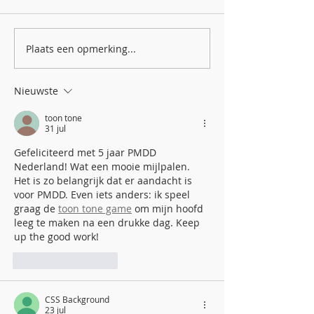
Plaats een opmerking...
100 kilometer voor wie
Eindelijk was 
elke maand opnieuw
zover: het PM
moet vechten
congres op 27
Nieuwste
november
toon tone
31 jul
Gefeliciteerd met 5 jaar PMDD 
Nederland! Wat een mooie mijlpalen. 
Het is zo belangrijk dat er aandacht is 
voor PMDD. Even iets anders: ik speel 
graag de 
toon tone game
 om mijn hoofd 
leeg te maken na een drukke dag. Keep 
up the good work!
Like
Reageren
CSS Background
23 jul