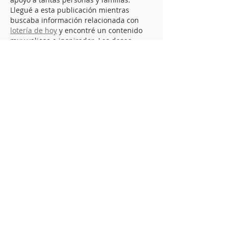
Llegué a esta publicación mientras 
buscaba información relacionada con 
lotería de hoy
 y encontré un contenido 
muy valioso e inspirador. Les deseo 
mucho éxito en los próximos años y 
gracias por seguir promoviendo la 
educación, la investigación y el apoyo a 
la comunidad.
Like
Reageren
Arrow Puzzle
29 jun
Geweldig om te zien hoeveel impact 
Stichting PMDD Nederland in vijf jaar 
heeft gemaakt! De 
lotgenotenondersteuning en het 
onderzoek naar snellere diagnoses zijn 
echt van grote waarde. Tussendoor zoek 
ik vaak naar een rustige afleiding om 
even tot rust te komen, en een 