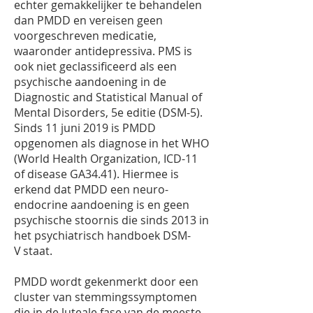
echter gemakkelijker te behandelen
dan PMDD en vereisen geen
voorgeschreven medicatie,
waaronder antidepressiva. PMS is
ook niet geclassificeerd als een
psychische aandoening in de
Diagnostic and Statistical Manual of
Mental Disorders, 5e editie (DSM-5).
Sinds 11 juni 2019 is PMDD
opgenomen als diagnose in het WHO
(World Health Organization, ICD-11
of disease GA34.41). Hiermee is
erkend dat PMDD een neuro-
endocrine aandoening is en geen
psychische stoornis die sinds 2013 in
het psychiatrisch handboek DSM-
V staat.
PMDD wordt gekenmerkt door een
cluster van stemmingssymptomen
die in de luteale fase van de meeste