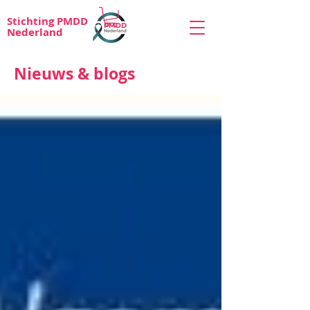
Stichting PMDD
Nederland
Nieuws & blogs