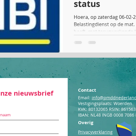
status
Hoera, op zaterdag 06-02-20
Belastingdienst op de mat
heeft, met terugwerkende kr
Contact
 onze nieuwsbrief
Email:
info@pmddnederland
Vestigingsplaats: Woerden
KVK: 80132065 RSIN: 86156
IBAN: NL48 INGB 0008 7086 
Overig
Privacyverklaring