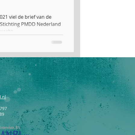
21 viel de brief van de
. Stichting PMDD Nederland
acht,...
.nl
3797
89