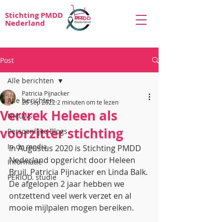
Stichting PMDD
Nederland
Post
Alle berichten
Patricia Pijnacker
Alle berichten
26 sep 2022
2 minuten om te lezen
Vertrek Heleen als
Nieuws
voorzitter stichting
Persoonlijke Blogs
In de media
In Augustus 2020 is Stichting PMDD 
Nederland opgericht door Heleen 
Informatie
Bruil, Patricia Pijnacker en Linda Balk. 
PERIOD. studie
De afgelopen 2 jaar hebben we 
ontzettend veel werk verzet en al 
mooie mijlpalen mogen bereiken.