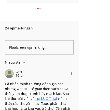
24 opmerkingen
Plaats een opmerking...
Nieuwe cijfers brengen
Nieuw rapport
impact van PMDD in
PMDD: webina
Nederland aan het
publicatie op 
Nieuwste
licht
februari
Gast
16 jul
Cá nhân mình thường đánh giá cao 
những website có giao diện sạch sẽ và 
thông tin được trình bày mạch lạc. Sau 
khi đọc bài viết về 
Luck8 Official
 mình 
thấy các chuyên mục được phân chia 
khá hợp lý, từ khu vực trò chơi đến phần 