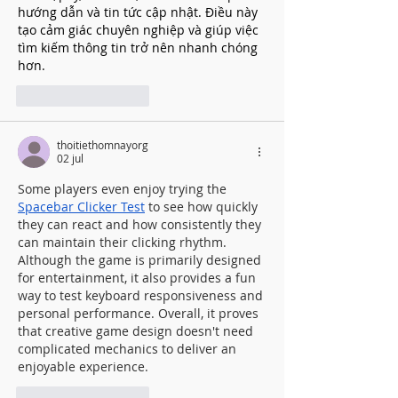
hướng dẫn và tin tức cập nhật. Điều này 
tạo cảm giác chuyên nghiệp và giúp việc 
tìm kiếm thông tin trở nên nhanh chóng 
hơn.
Like
Reageren
thoitiethomnayorg
02 jul
Some players even enjoy trying the 
Spacebar Clicker Test
 to see how quickly 
they can react and how consistently they 
can maintain their clicking rhythm. 
Although the game is primarily designed 
for entertainment, it also provides a fun 
way to test keyboard responsiveness and 
personal performance. Overall, it proves 
that creative game design doesn't need 
complicated mechanics to deliver an 
enjoyable experience.
Like
Reageren