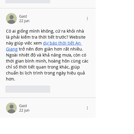
Gast
22 jun
Có ai giống mình không, cứ ra khỏi nhà 
là phải kiểm tra thời tiết trước? Website 
này giúp việc xem 
dự báo thời tiết An 
Giang
 trở nên đơn giản hơn rất nhiều. 
Ngoài nhiệt độ và khả năng mưa, còn có 
thời gian bình minh, hoàng hôn cùng các 
chỉ số thời tiết quan trọng khác, giúp 
chuẩn bị lịch trình trong ngày hiệu quả 
hơn.
Like
Reageren
Gast
22 jun
Sài Gòn mùa này đúng kiểu “trời không 
chiều lòng người”, vừa nắng gắt đã 
chuyển sang mưa dông. Vì thế mình 