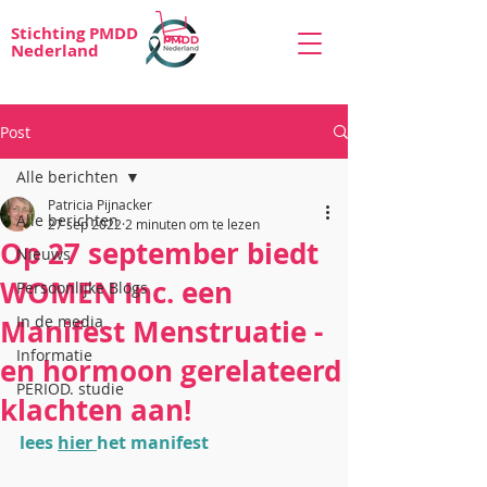
Stichting PMDD
Nederland
Post
Alle berichten
Patricia Pijnacker
Alle berichten
27 sep 2022
2 minuten om te lezen
Op 27 september biedt
Nieuws
WOMEN Inc. een
Persoonlijke Blogs
In de media
Manifest Menstruatie -
Informatie
en hormoon gerelateerd
PERIOD. studie
klachten aan!
lees 
hier 
het manifest 