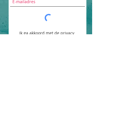
Ik ga akkoord met de privacy
voorwaarden
Bekijk de privacy
voorwaarden
Aanmelden
Contact
Email:
info@pmddnederland.nl
Vestigingsplaats: Woerden
KVK:
80132065
RSIN:
861563797
IBAN: NL48 INGB 0008 7086 89