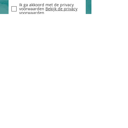
Ik ga akkoord met de privacy
voorwaarden
Bekijk de privacy
voorwaarden
Aanmelden
Contact
Email:
info@pmddnederland.nl
Vestigingsplaats: Woerden
KVK:
80132065
RSIN:
861563797
IBAN: NL48 INGB 0008 7086 89
Overig
Privacyverklaring
Disclaimer
Huisregels