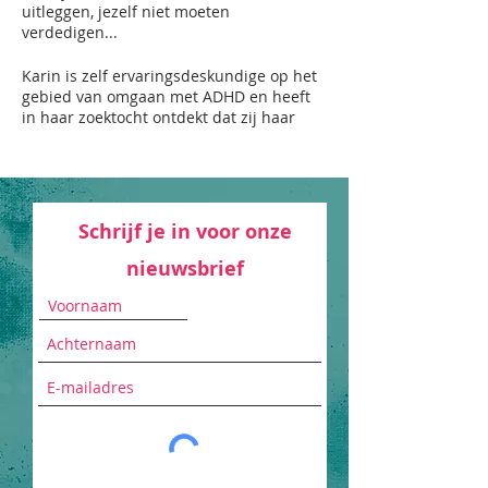
uitleggen, jezelf niet moeten
verdedigen...
Karin is zelf ervaringsdeskundige op het
gebied van omgaan met ADHD en heeft
in haar zoektocht ontdekt dat zij haar
hele leven ook PMDD heeft gehad. Nu zij
zo goed als klachtenvrij is, wil zij haar
ervaringen delen en andere lotgenoten
de ruimte bieden om ervaringen uit te
wisselen.
Schrijf je in voor onze
nieuwsbrief