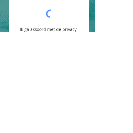
Ik ga akkoord met de privacy
voorwaarden
Bekijk de privacy
voorwaarden
Aanmelden
Contact
Email:
info@pmddnederland.nl
Vestigingsplaats: Woerden
KVK:
80132065
RSIN:
861563797
IBAN: NL48 INGB 0008 7086 89