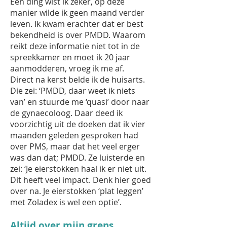
Een ding wist ik zeker, op deze
manier wilde ik geen maand verder
leven. Ik kwam erachter dat er best
bekendheid is over PMDD. Waarom
reikt deze informatie niet tot in de
spreekkamer en moet ik 20 jaar
aanmodderen, vroeg ik me af.
Direct na kerst belde ik de huisarts.
Die zei: ‘PMDD, daar weet ik niets
van’ en stuurde me ‘quasi’ door naar
de gynaecoloog. Daar deed ik
voorzichtig uit de doeken dat ik vier
maanden geleden gesproken had
over PMS, maar dat het veel erger
was dan dat; PMDD. Ze luisterde en
zei: ‘Je eierstokken haal ik er niet uit.
Dit heeft veel impact. Denk hier goed
over na. Je eierstokken ‘plat leggen’
met Zoladex is wel een optie’.
Altijd over mijn grens