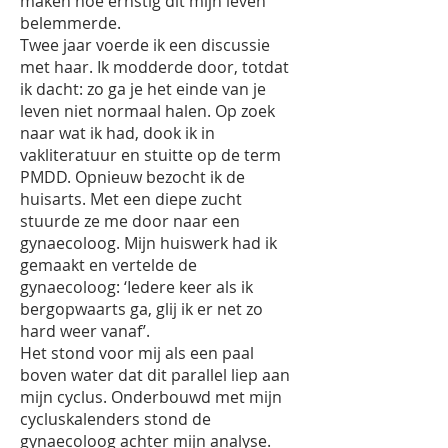
maken hoe ernstig dit mijn leven
belemmerde.
Twee jaar voerde ik een discussie
met haar. Ik modderde door, totdat
ik dacht: zo ga je het einde van je
leven niet normaal halen. Op zoek
naar wat ik had, dook ik in
vakliteratuur en stuitte op de term
PMDD. Opnieuw bezocht ik de
huisarts. Met een diepe zucht
stuurde ze me door naar een
gynaecoloog. Mijn huiswerk had ik
gemaakt en vertelde de
gynaecoloog: ‘Iedere keer als ik
bergopwaarts ga, glij ik er net zo
hard weer vanaf’.
Het stond voor mij als een paal
boven water dat dit parallel liep aan
mijn cyclus. Onderbouwd met mijn
cycluskalenders stond de
gynaecoloog achter mijn analyse.