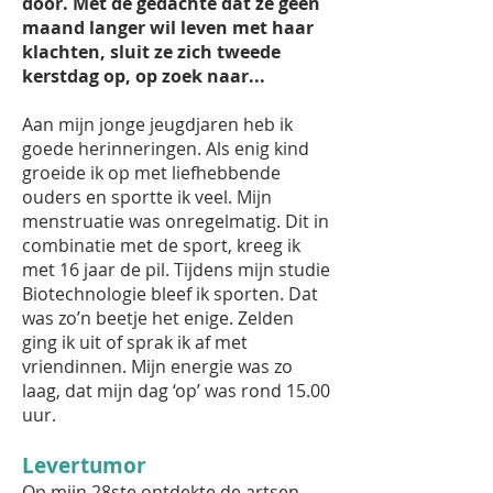
door. Met de gedachte dat ze geen
maand langer wil leven met haar
klachten, sluit ze zich tweede
kerstdag op, op zoek naar...
Aan mijn jonge jeugdjaren heb ik
goede herinneringen. Als enig kind
groeide ik op met liefhebbende
ouders en sportte ik veel. Mijn
menstruatie was onregelmatig. Dit in
combinatie met de sport, kreeg ik
met 16 jaar de pil. Tijdens mijn studie
Biotechnologie bleef ik sporten. Dat
was zo’n beetje het enige. Zelden
ging ik uit of sprak ik af met
vriendinnen. Mijn energie was zo
laag, dat mijn dag ‘op’ was rond 15.00
uur.
Levertumor
Op mijn 28ste ontdekte de artsen