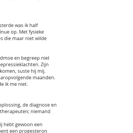
sterde was ik half
inue op. Met fysieke
s die maar niet wilde
oodmoe en begreep niet
pressieklachten. Zijn
komen, suste hij mij.
daaropvolgende maanden.
e ik me niet.
oplossing, de diagnose en
e therapeuten; niemand
 jij hebt gewoon een
 bent een progesteron