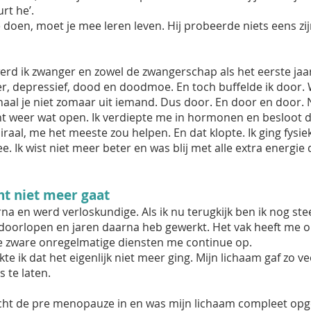
rt he’.
te doen, moet je mee leren leven. Hij probeerde niets eens z
erd ik zwanger en zowel de zwangerschap als het eerste j
r, depressief, dood en doodmoe. En toch buffelde ik door. 
e haal je niet zomaar uit iemand. Dus door. En door en door.
ht weer wat open. Ik verdiepte me in hormonen en besloot d
raal, me het meeste zou helpen. En dat klopte. Ik ging fysi
 Ik wist niet meer beter en was blij met alle extra energie 
ht niet meer gaat
na en werd verloskundige. Als ik nu terugkijk ben ik nog ste
doorlopen en jaren daarna heb gewerkt. Het vak heeft me on
 de zware onregelmatige diensten me continue op.
e ik dat het eigenlijk niet meer ging. Mijn lichaam gaf zo v
s te laten.
 echt de pre menopauze in en was mijn lichaam compleet opgeb