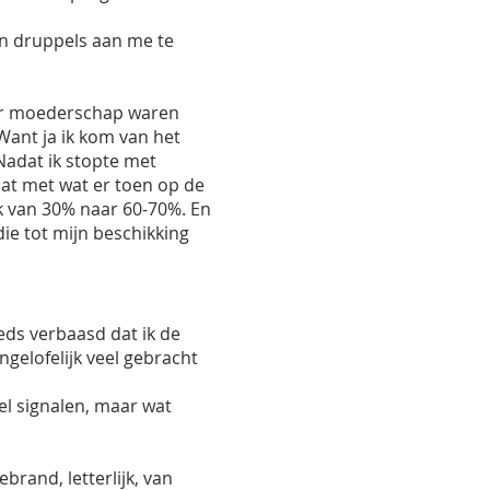
ijn druppels aan me te
aar moederschap waren
Want ja ik kom van het
 Nadat ik stopte met
at met wat er toen op de
ek van 30% naar 60-70%. En
die tot mijn beschikking
eds verbaasd dat ik de
gelofelijk veel gebracht
eel signalen, maar wat
rand, letterlijk, van