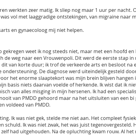
ren werkten zeer matig. Ik sliep nog maar 1 uur per nacht. 
 was vol met laaggradige ontstekingen, van migraine naar m
rts en gynaecoloog mij niet helpen.
eb gekregen weet ik nog steeds niet, maar met een hoofd en
h de weg naar een Vrouwenpoli. Dit werd de eerste stap in 
dit van korte duur; ik trof de verkeerde arts en besloot na e
ondersteuning. De diagnose werd uiteindelijk gesteld door
oor het enorme slaaptekort was mijn brein blijven hangen i
mijn basis niets daarvan voelde of herkende. Ik wist dat ik n
sch van alles misging in mijn hersenen. Ik had een specialis
nooit van PMDD gehoord maar na het uitsluiten van een bi p
den voldeed van PMDD.
ting. Ik was niet gek, stelde me niet aan. Het compleet fysi
n schuld. Ik was niet zwak, het was juist tegenovergesteld. 
ng zelf had uitgehouden. Na de opluchting kwam rouw. Al het n