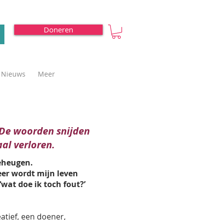
Doneren
Nieuws
Meer
" De woorden snijden
al verloren.
geheugen.
eer wordt mijn leven
‘wat doe ik toch fout?’
reatief, een doener,