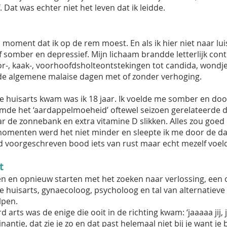
Dat was echter niet het leven dat ik leidde.
 moment dat ik op de rem moest. En als ik hier niet naar lui
somber en depressief. Mijn lichaam brandde letterlijk cont
r-, kaak-, voorhoofdsholteontstekingen tot candida, wondje
de algemene malaise dagen met of zonder verhoging.
j de huisarts kwam was ik 18 jaar. Ik voelde me somber en d
de het ‘aardappelmoeheid’ oftewel seizoen gerelateerde de
r de zonnebank en extra vitamine D slikken. Alles zou goed 
menten werd het niet minder en sleepte ik me door de 
d voorgeschreven bood iets van rust maar echt mezelf voeld
t
en en opnieuw starten met het zoeken naar verlossing, een 
e huisarts, gynaecoloog, psycholoog en tal van alternatiev
lpen.
d arts was de enige die ooit in de richting kwam: ‘jaaaaa jij,
tie, dat zie je zo en dat past helemaal niet bij je want je