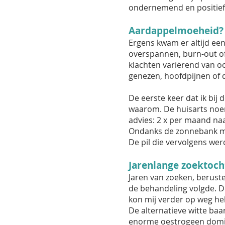
ondernemend en positief. 
Aardappelmoeheid?
Ergens kwam er altijd een
overspannen, burn-out of 
klachten variërend van oo
genezen, hoofdpijnen of 
De eerste keer dat ik bi
waarom. De huisarts noem
advies: 2 x per maand naa
Ondanks de zonnebank mo
De pil die vervolgens wer
Jarenlange zoektoch
Jaren van zoeken, berust
de behandeling volgde. D
kon mij verder op weg he
De alternatieve witte baar
enorme oestrogeen dominan