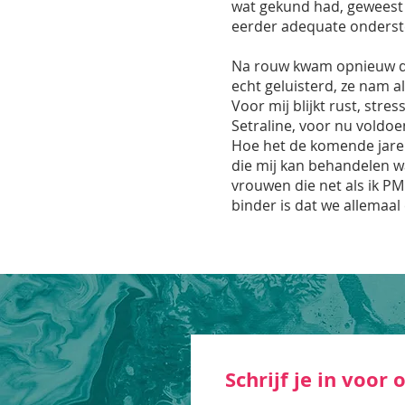
wat gekund had, geweest 
eerder adequate onderste
Na rouw kwam opnieuw de z
echt geluisterd, ze nam a
Voor mij blijkt rust, str
Setraline, voor nu voldoen
Hoe het de komende jaren e
die mij kan behandelen wa
vrouwen die net als ik P
binder is dat we allemaa
Schrijf je in voor