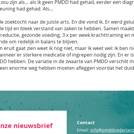
zou zijn als… als ik geen PMDD had gehad, eerder een diag
uning had gehad. Als...
oektocht naar de juiste arts. En die vond ik. Er werd gelu
lle tijd en bleek verstand van zaken te hebben. Samen maak
essreductie, gezonde voeding, 3 x per week krachttraining en
de om redelijk in balans te blijven.
ruit gaat zien weet ik nog niet, maar ik weet wel: ik ben nie
nneer er sterkere medicatie of ingrepen nodig zijn. En er i
MDD hebben. De variatie in de zwaarte van PMDD verschilt m
l een enorme weg hebben moeten afleggen voordat het duide
Contact
 onze nieuwsbrief
Email:
info@pmddnederland