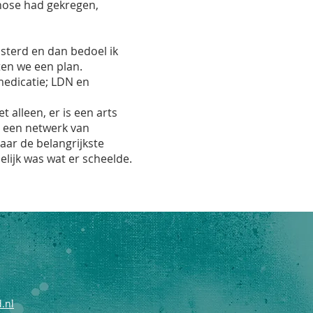
nose had gekregen,
isterd en dan bedoel ik
ten we een plan.
 medicatie; LDN en
t alleen, er is een arts
s een netwerk van
aar de belangrijkste
lijk was wat er scheelde.
.nl