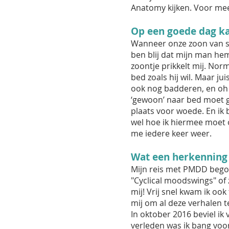
Anatomy kijken. Voor meer
Op een goede dag ka
Wanneer onze zoon van sch
ben blij dat mijn man hem
zoontje prikkelt mij. No
bed zoals hij wil. Maar j
ook nog badderen, en oh ja
‘gewoon’ naar bed moet g
plaats voor woede. En ik 
wel hoe ik hiermee moet 
me iedere keer weer.
Wat een herkenning 
Mijn reis met PMDD begon
"Cyclical moodswings" of
mij! Vrij snel kwam ik o
mij om al deze verhalen t
In oktober 2016 beviel ik
verleden was ik bang vo