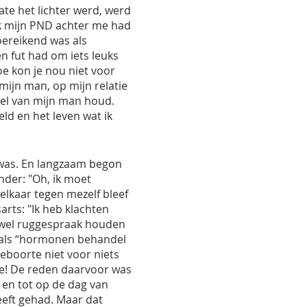
ate het lichter werd, werd
k mijn PND achter me had
toereikend was als
n fut had om iets leuks
e kon je nou niet voor
mijn man, op mijn relatie
veel van mijn man houd.
ld en het leven wat ik
 was. En langzaam begon
ender: "Oh, ik moet
lkaar tegen mezelf bleef
arts: "Ik heb klachten
e wel ruggespraak houden
s als “hormonen behandel
eboorte niet voor niets
ie! De reden daarvoor was
 en tot op de dag van
eeft gehad. Maar dat