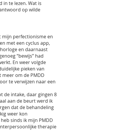
in te lezen. Wat is
 antwoord op wilde
at mijn perfectionisme en
ken met een cyclus app,
shorloge en daarnaast
 genoeg “bewijs” had
werkt. En weer volgde
uidelijke pieken van
niet meer om de PMDD
oor te verwijzen naar een
ot de intake, daar gingen 8
al aan de beurt werd ik
rgen dat de behandeling
kkig weer kon
k heb sinds ik mijn PMDD
interpersoonlijke therapie