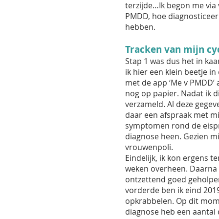
terzijde…Ik begon me via 
PMDD, hoe diagnosticeer 
hebben.
Tracken van mijn cy
Stap 1 was dus het in kaa
ik hier een klein beetje 
met de app ‘Me v PMDD’ a
nog op papier. Nadat ik d
verzameld. Al deze gegeve
daar een afspraak met mij
symptomen rond de eispro
diagnose heen. Gezien mi
vrouwenpoli.
Eindelijk, ik kon ergens 
weken overheen. Daarna d
ontzettend goed geholpen
vorderde ben ik eind 201
opkrabbelen. Op dit mome
diagnose heb een aantal 