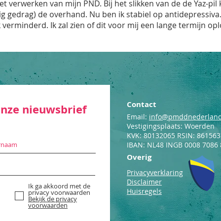
het verwerken van mijn PND. Bij het slikken van de de Yaz-pil
 gedrag) de overhand. Nu ben ik stabiel op antidepressiva.
 verminderd. Ik zal zien of dit voor mij een lange termijn opl
Contact
 onze nieuwsbrief
Email:
info@pmddnederland
Vestigingsplaats: Woerden
KVK: 80132065 RSIN: 86156
IBAN: NL48 INGB 0008 7086 
Overig
Privacyverklaring
Disclaimer
Ik ga akkoord met de
Huisregels
privacy voorwaarden
Bekijk de privacy
voorwaarden