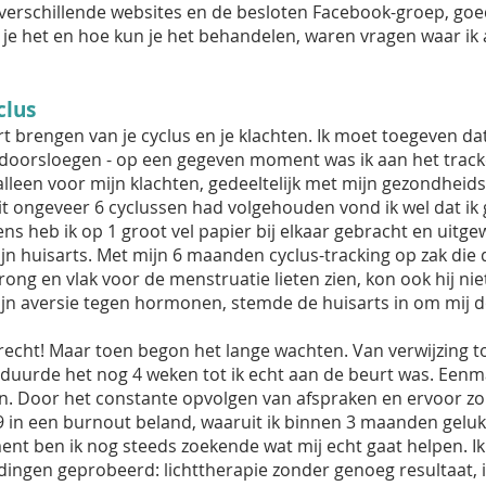
verschillende websites en de besloten Facebook-groep, goed 
je het en hoe kun je het behandelen, waren vragen waar ik
clus
rt brengen van je cyclus en je klachten. Ik moet toegeven d
in doorsloegen - op een gegeven moment was ik aan het trac
lleen voor mijn klachten, gedeeltelijk met mijn gezondheid
it ongeveer 6 cyclussen had volgehouden vond ik wel dat ik
ns heb ik op 1 groot vel papier bij elkaar gebracht en uitge
n huisarts. Met mijn 6 maanden cyclus-tracking op zak die d
ng en vlak voor de menstruatie lieten zien, kon ook hij 
jn aversie tegen hormonen, stemde de huisarts in om mij d
terecht! Maar toen begon het lange wachten. Van verwijzing t
uurde het nog 4 weken tot ik echt aan de beurt was. Eenma
. Door het constante opvolgen van afspraken en ervoor zo
9 in een burnout beland, waaruit ik binnen 3 maanden gelu
nt ben ik nog steeds zoekende wat mij echt gaat helpen. I
dingen geprobeerd: lichttherapie zonder genoeg resultaat, 