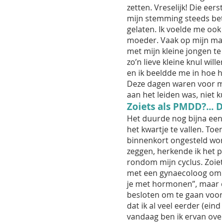
zetten. Vreselijk! Die ee
mijn stemming steeds be
gelaten. Ik voelde me ook
moeder. Vaak op mijn mam
met mijn kleine jongen t
zo’n lieve kleine knul wi
en ik beeldde me in hoe h
Deze dagen waren voor mij
aan het leiden was, niet
Zoiets als PMDD?... 
Het duurde nog bijna een
het kwartje te vallen. Toe
binnenkort ongesteld wor
zeggen, herkende ik het pa
rondom mijn cyclus. Zoie
met een gynaecoloog om s
je met hormonen”, maar d
besloten om te gaan voor
dat ik al veel eerder (ei
vandaag ben ik ervan over