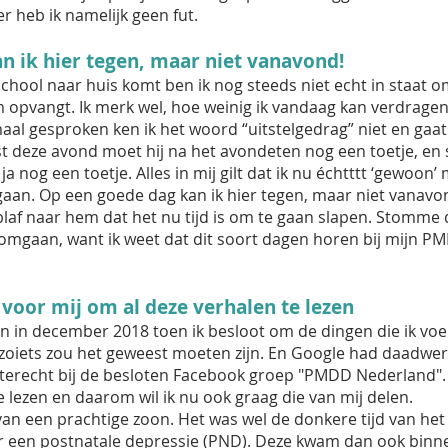
 heb ik namelijk geen fut.
n ik hier tegen, maar niet vanavond!
ool naar huis komt ben ik nog steeds niet echt in staat om
 opvangt. Ik merk wel, hoe weinig ik vandaag kan verdragen.
rmaal gesproken ken ik het woord “uitstelgedrag” niet en ga
uist deze avond moet hij na het avondeten nog een toetje, en
 nog een toetje. Alles in mij gilt dat ik nu échtttt ‘gewoon’ 
aan. Op een goede dag kan ik hier tegen, maar niet vanavond
blaf naar hem dat het nu tijd is om te gaan slapen. Stomme 
omgaan, want ik weet dat dit soort dagen horen bij mijn PM
voor mij om al deze verhalen te lezen
 in december 2018 toen ik besloot om de dingen die ik voe
 zoiets zou het geweest moeten zijn. En Google had daadwe
ok terecht bij de besloten Facebook groep "PMDD Nederland"
e lezen en daarom wil ik nu ook graag die van mij delen.
 van een prachtige zoon. Het was wel de donkere tijd van het
or een postnatale depressie (PND). Deze kwam dan ook bin