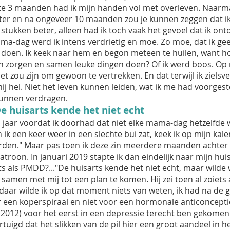
rste 3 maanden had ik mijn handen vol met overleven. Naarm
ter en na ongeveer 10 maanden zou je kunnen zeggen dat i
 stukken beter, alleen had ik toch vaak het gevoel dat ik on
a-dag werd ik intens verdrietig en moe. Zo moe, dat ik gee
e doen. Ik keek naar hem en begon meteen te huilen, want ho
llen zorgen en samen leuke dingen doen? Of ik werd boos. Op 
et zou zijn om gewoon te vertrekken. En dat terwijl ik ziels
 hel. Niet het leven kunnen leiden, wat ik me had voorgeste
 kunnen verdragen.
De huisarts kende het niet echt
 jaar voordat ik doorhad dat niet elke mama-dag hetzelfde
n ik een keer weer in een slechte bui zat, keek ik op mijn kal
den." Maar pas toen ik deze zin meerdere maanden achter e
troon. In januari 2019 stapte ik dan eindelijk naar mijn huis
ts als PMDD?..."De huisarts kende het niet echt, maar wild
amen met mij tot een plan te komen. Hij zei toen al zoiet
aar wilde ik op dat moment niets van weten, ik had na de g
 een koperspiraal en niet voor een hormonale anticoncept
nd 2012) voor het eerst in een depressie terecht ben gekomen
tuigd dat het slikken van de pil hier een groot aandeel in h