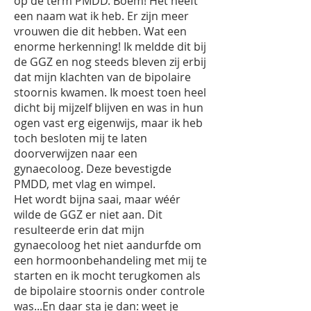
op de term PMDD. Boem! Het heeft
een naam wat ik heb. Er zijn meer
vrouwen die dit hebben. Wat een
enorme herkenning! Ik meldde dit bij
de GGZ en nog steeds bleven zij erbij
dat mijn klachten van de bipolaire
stoornis kwamen. Ik moest toen heel
dicht bij mijzelf blijven en was in hun
ogen vast erg eigenwijs, maar ik heb
toch besloten mij te laten
doorverwijzen naar een
gynaecoloog. Deze bevestigde
PMDD, met vlag en wimpel.
Het wordt bijna saai, maar wéér
wilde de GGZ er niet aan. Dit
resulteerde erin dat mijn
gynaecoloog het niet aandurfde om
een hormoonbehandeling met mij te
starten en ik mocht terugkomen als
de bipolaire stoornis onder controle
was...En daar sta je dan: weet je