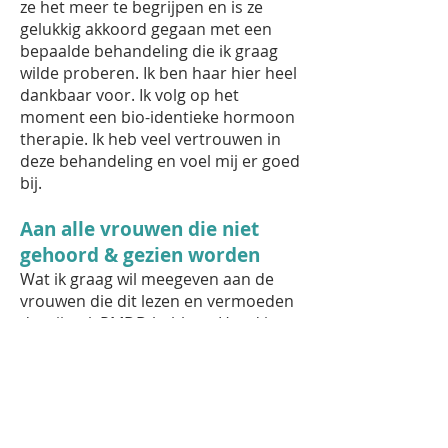
ze het meer te begrijpen en is ze
gelukkig akkoord gegaan met een
bepaalde behandeling die ik graag
wilde proberen. Ik ben haar hier heel
dankbaar voor. Ik volg op het
moment een bio-identieke hormoon
therapie. Ik heb veel vertrouwen in
deze behandeling en voel mij er goed
bij.
Aan alle vrouwen die niet
gehoord & gezien worden
Wat ik graag wil meegeven aan de
vrouwen die dit lezen en vermoeden
dat zij ook PMDD hebben: Houd je
klachten bij en lees jezelf in over
PMDD. In Nederland lopen we
(artsen) helaas best achter op dit
gebied. Het is natuurlijk altijd goed
om andere dingen uit te sluiten,